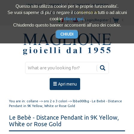
ABOUT US
FEEDBACK
CONTACTS
-
800178921
Questo sito utilizza cookie per le proprie funzionalita'.
Se vuoi saperne di piu' o negare il consenso a tutti o ad alcuni
Satisfied customers 4.93/5
cookie
clicca qui
.
Login/Register
€
Chiudendo questo banner acconsenti all'uso dei cookie.
Apri menu
You are in:
collane
-->
oro 2 o 3 colori
--> lbba000bg - Le Bebè - Distance
Pendant in 9K Yellow, White or Rose Gold
Le Bebè - Distance Pendant in 9K Yellow,
White or Rose Gold