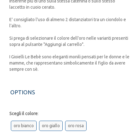
inserirne più di uno sulla stessa catenina o sullo stesso
laccetto in cuoio cerato.
E' consigliato l'uso di almeno 2 distanziatori tra un ciondolo e
l'altro.
Si prega di selezionare il colore dell'oro nelle varianti presenti
sopra al pulsante "Aggiungi al carrello".
I Gioielli Le Bebè sono eleganti monili pensati per le donne e le
mamme, che rappresentano simbolicamente il figlio da avere
sempre con sè.
OPTIONS
Scegli il colore
:
oro bianco
oro giallo
oro rosa