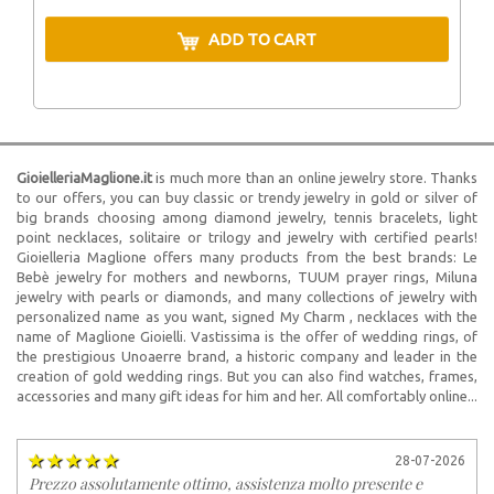
ADD TO CART
GioielleriaMaglione.it
is much more than an online jewelry store. Thanks
to our offers, you can buy classic or trendy jewelry in gold or silver of
big brands choosing among diamond jewelry, tennis bracelets, light
point necklaces, solitaire or trilogy and jewelry with certified pearls!
Gioielleria Maglione offers many products from the best brands: Le
Bebè jewelry for mothers and newborns, TUUM prayer rings, Miluna
jewelry with pearls or diamonds, and many collections of jewelry with
personalized name as you want, signed My Charm , necklaces with the
name of Maglione Gioielli. Vastissima is the offer of wedding rings, of
the prestigious Unoaerre brand, a historic company and leader in the
creation of gold wedding rings. But you can also find watches, frames,
accessories and many gift ideas for him and her. All comfortably online...
28-07-2026
Prezzo assolutamente ottimo, assistenza molto presente e