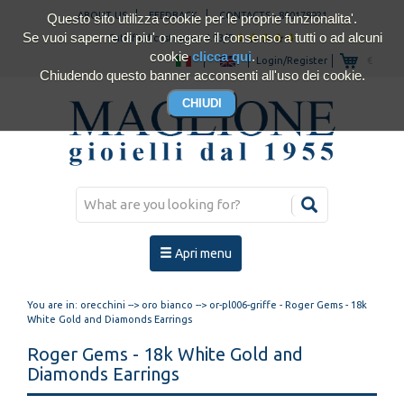
ABOUT US
FEEDBACK
CONTACTS
-
800178921
Questo sito utilizza cookie per le proprie funzionalita'.
Se vuoi saperne di piu' o negare il consenso a tutti o ad alcuni
Satisfied customers 4.93/5
cookie
clicca qui
.
Login/Register
€
Chiudendo questo banner acconsenti all'uso dei cookie.
Apri menu
You are in:
orecchini
-->
oro bianco
--> or-pl006-griffe - Roger Gems - 18k
White Gold and Diamonds Earrings
Roger Gems - 18k White Gold and
Diamonds Earrings