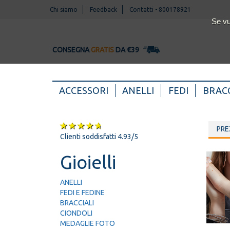
Chi siamo
Feedback
Contatti
-
800178921
Se vu
CONSEGNA
GRATIS
DA €39
(CURRENT)
ACCESSORI
ANELLI
FEDI
BRACC
Clienti soddisfatti 4.93/5
Gioielli
ANELLI
FEDI E FEDINE
BRACCIALI
CIONDOLI
MEDAGLIE FOTO