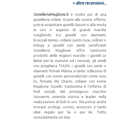
> altre recensioni...
GioielleriaMaglione.it
è molto più di una
gioielleria online. Grazie alle nostre offerte,
potrai acquistare gioielli classici o alla moda
in oro o argento di grandi marche
scegliendo tra gioielli con diamanti,
bracciali tennis, collane punto luce, solitari o
trilogy e gioielli con perle certificate!
Gioielleria Maglione offre tantissimi
prodotti delle migliori marche: i gioielli Le
Bebè per le mamme ed i neonati, gli anelli
con preghiera TUUM, i gioielli con perle o
diamanti firmati Miluna, e tante collezioni di
gioielli con nome personalizzati come vuoi
tu, firmate My Charm, collane con nome
Maglione Gioielli. Vastissima è l’offerta di
fedi nuziali, del prestigioso marchio
Unoaerre, azienda storica e leader nella
realizzazioni di fedi in oro. Ma potrai anche
trovare orologi, cornici, accessori e tante
idee regalo per lui e per lei. Tutto
comodamente on-line.