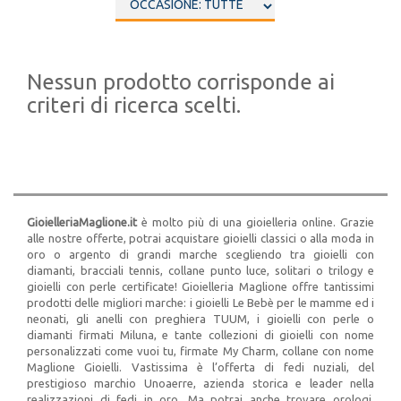
Nessun prodotto corrisponde ai
criteri di ricerca scelti.
GioielleriaMaglione.it
è molto più di una gioielleria online. Grazie
alle nostre offerte, potrai acquistare gioielli classici o alla moda in
oro o argento di grandi marche scegliendo tra gioielli con
diamanti, bracciali tennis, collane punto luce, solitari o trilogy e
gioielli con perle certificate! Gioielleria Maglione offre tantissimi
prodotti delle migliori marche: i gioielli Le Bebè per le mamme ed i
neonati, gli anelli con preghiera TUUM, i gioielli con perle o
diamanti firmati Miluna, e tante collezioni di gioielli con nome
personalizzati come vuoi tu, firmate My Charm, collane con nome
Maglione Gioielli. Vastissima è l’offerta di fedi nuziali, del
prestigioso marchio Unoaerre, azienda storica e leader nella
realizzazioni di fedi in oro. Ma potrai anche trovare orologi,