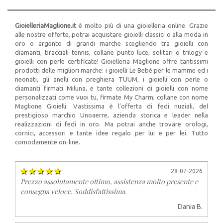
GioielleriaMaglione.it
è molto più di una gioielleria online. Grazie
alle nostre offerte, potrai acquistare gioielli classici o alla moda in
oro o argento di grandi marche scegliendo tra gioielli con
diamanti, bracciali tennis, collane punto luce, solitari o trilogy e
gioielli con perle certificate! Gioielleria Maglione offre tantissimi
prodotti delle migliori marche: i gioielli Le Bebè per le mamme ed i
neonati, gli anelli con preghiera TUUM, i gioielli con perle o
diamanti firmati Miluna, e tante collezioni di gioielli con nome
personalizzati come vuoi tu, firmate My Charm, collane con nome
Maglione Gioielli. Vastissima è l’offerta di fedi nuziali, del
prestigioso marchio Unoaerre, azienda storica e leader nella
realizzazioni di fedi in oro. Ma potrai anche trovare orologi,
cornici, accessori e tante idee regalo per lui e per lei. Tutto
comodamente on-line.
28-07-2026
Prezzo assolutamente ottimo, assistenza molto presente e
consegna veloce. Soddisfattissima.
Dania B.