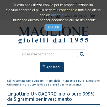
Chi siamo
Feedback
Contatti
-
800178921
Questo sito utilizza cookie per le proprie funzionalita'.
Se vuoi saperne di piu' o negare il consenso a tutti o ad alcuni
Clienti soddisfatti 4.93/5
cookie
clicca qui
.
Accedi/Registrati
€
Chiudendo questo banner acconsenti all'uso dei cookie.
Apri menu
Sei in:
Sterlina Oro e Lingotti
-->
oro giallo
--> lingotto-5-puro - Lingottino
UNOAERRE in oro puro 999% da 5 grammi per investimento
Lingottino UNOAERRE in oro puro 999%
da 5 grammi per investimento