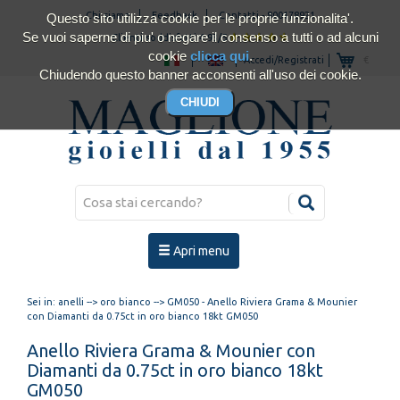
Chi siamo
Feedback
Contatti
-
800178921
Questo sito utilizza cookie per le proprie funzionalita'.
Se vuoi saperne di piu' o negare il consenso a tutti o ad alcuni
Clienti soddisfatti 4.93/5
cookie
clicca qui
.
Accedi/Registrati
€
Chiudendo questo banner acconsenti all'uso dei cookie.
Apri menu
Sei in:
anelli
-->
oro bianco
--> GM050 - Anello Riviera Grama & Mounier
con Diamanti da 0.75ct in oro bianco 18kt GM050
Anello Riviera Grama & Mounier con
Diamanti da 0.75ct in oro bianco 18kt
GM050