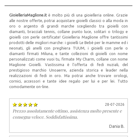
GioielleriaMaglione.it
è molto più di una gioielleria online. Grazie
alle nostre offerte, potrai acquistare gioielli classici o alla moda in
oro o argento di grandi marche scegliendo tra gioielli con
diamanti, bracciali tennis, collane punto luce, solitari o trilogy e
gioielli con perle certificate! Gioielleria Maglione offre tantissimi
prodotti delle migliori marche: i gioielli Le Bebè per le mamme ed i
neonati, gli anelli con preghiera TUUM, i gioielli con perle o
diamanti firmati Miluna, e tante collezioni di gioielli con nome
personalizzati come vuoi tu, firmate My Charm, collane con nome
Maglione Gioielli. Vastissima è l’offerta di fedi nuziali, del
prestigioso marchio Unoaerre, azienda storica e leader nella
realizzazioni di fedi in oro. Ma potrai anche trovare orologi,
cornici, accessori e tante idee regalo per lui e per lei. Tutto
comodamente on-line.
28-07-2026
Prezzo assolutamente ottimo, assistenza molto presente e
consegna veloce. Soddisfattissima.
Dania B.