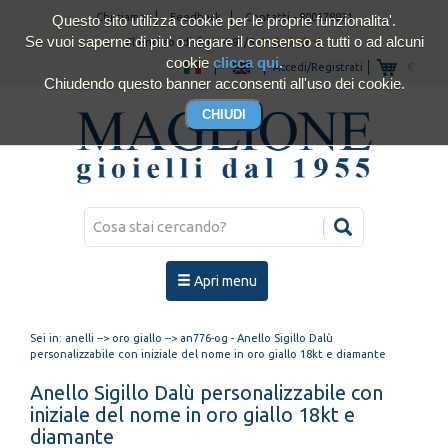
Chi siamo
Feedback
Contatti
-
800178921
Questo sito utilizza cookie per le proprie funzionalita'.
Se vuoi saperne di piu' o negare il consenso a tutti o ad alcuni
Clienti soddisfatti 4.93/5
cookie
clicca qui
.
Accedi/Registrati
€
Chiudendo questo banner acconsenti all'uso dei cookie.
Apri menu
Sei in:
anelli
-->
oro giallo
--> an776-og - Anello Sigillo Dalù
personalizzabile con iniziale del nome in oro giallo 18kt e diamante
Anello Sigillo Dalù personalizzabile con
iniziale del nome in oro giallo 18kt e
diamante