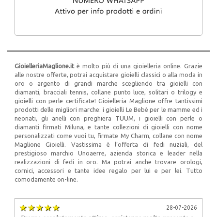
GioielleriaMaglione.it
è molto più di una gioielleria online. Grazie
alle nostre offerte, potrai acquistare gioielli classici o alla moda in
oro o argento di grandi marche scegliendo tra gioielli con
diamanti, bracciali tennis, collane punto luce, solitari o trilogy e
gioielli con perle certificate! Gioielleria Maglione offre tantissimi
prodotti delle migliori marche: i gioielli Le Bebè per le mamme ed i
neonati, gli anelli con preghiera TUUM, i gioielli con perle o
diamanti firmati Miluna, e tante collezioni di gioielli con nome
personalizzati come vuoi tu, firmate My Charm, collane con nome
Maglione Gioielli. Vastissima è l’offerta di fedi nuziali, del
prestigioso marchio Unoaerre, azienda storica e leader nella
realizzazioni di fedi in oro. Ma potrai anche trovare orologi,
cornici, accessori e tante idee regalo per lui e per lei. Tutto
comodamente on-line.
28-07-2026