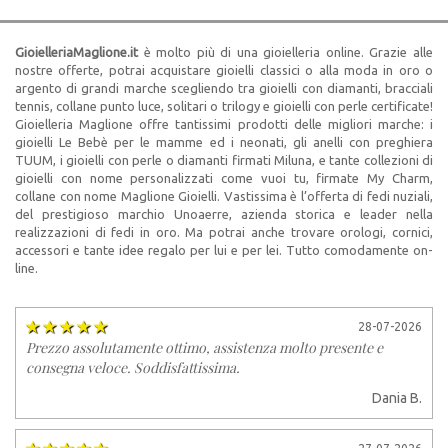
GioielleriaMaglione.it
è molto più di una gioielleria online. Grazie alle
nostre offerte, potrai acquistare gioielli classici o alla moda in oro o
argento di grandi marche scegliendo tra gioielli con diamanti, bracciali
tennis, collane punto luce, solitari o trilogy e gioielli con perle certificate!
Gioielleria Maglione offre tantissimi prodotti delle migliori marche: i
gioielli Le Bebè per le mamme ed i neonati, gli anelli con preghiera
TUUM, i gioielli con perle o diamanti firmati Miluna, e tante collezioni di
gioielli con nome personalizzati come vuoi tu, firmate My Charm,
collane con nome Maglione Gioielli. Vastissima è l’offerta di fedi nuziali,
del prestigioso marchio Unoaerre, azienda storica e leader nella
realizzazioni di fedi in oro. Ma potrai anche trovare orologi, cornici,
accessori e tante idee regalo per lui e per lei. Tutto comodamente on-
line.
28-07-2026
Prezzo assolutamente ottimo, assistenza molto presente e
consegna veloce. Soddisfattissima.
Dania B.