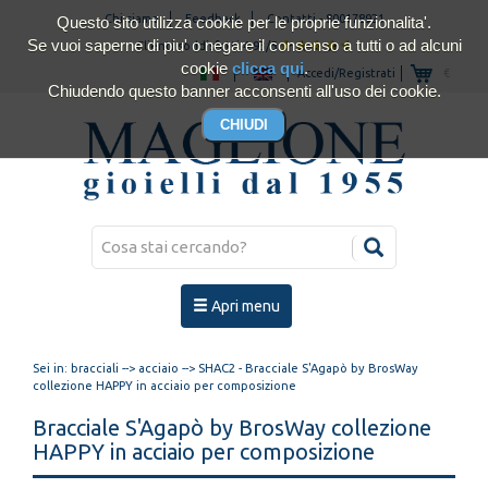
Chi siamo
Feedback
Contatti
-
800178921
Questo sito utilizza cookie per le proprie funzionalita'.
Se vuoi saperne di piu' o negare il consenso a tutti o ad alcuni
Clienti soddisfatti 4.93/5
cookie
clicca qui
.
Accedi/Registrati
€
Chiudendo questo banner acconsenti all'uso dei cookie.
Apri menu
Sei in:
bracciali
-->
acciaio
--> SHAC2 - Bracciale S'Agapò by BrosWay
collezione HAPPY in acciaio per composizione
Bracciale S'Agapò by BrosWay collezione
HAPPY in acciaio per composizione