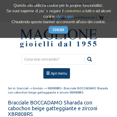
Chi siamo
Feedback
Contatti
-
800178921
Questo sito utilizza cookie per le proprie funzionalita'.
Se vuoi saperne di piu' o negare il consenso a tutti o ad alcuni
Clienti soddisfatti 4.93/5
cookie
clicca qui
.
Accedi/Registrati
€
Chiudendo questo banner acconsenti all'uso dei cookie.
Apri menu
Sei in:
bracciali
-->
bronzo
--> XBR808RS - Bracciale BOCCADAMO Sharada
con cabochon beige gatteggiante e zirconi XBR808RS
Bracciale BOCCADAMO Sharada con
cabochon beige gatteggiante e zirconi
XBR808RS