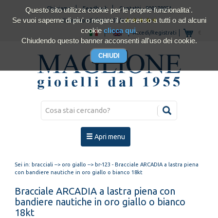
Chi siamo
Feedback
Contatti
-
800178921
Questo sito utilizza cookie per le proprie funzionalita'.
Se vuoi saperne di piu' o negare il consenso a tutti o ad alcuni
Clienti soddisfatti 4.93/5
cookie
clicca qui
.
Accedi/Registrati
€
Chiudendo questo banner acconsenti all'uso dei cookie.
Apri menu
Sei in:
bracciali
-->
oro giallo
--> br-123 - Bracciale ARCADIA a lastra piena
con bandiere nautiche in oro giallo o bianco 18kt
Bracciale ARCADIA a lastra piena con
bandiere nautiche in oro giallo o bianco
18kt