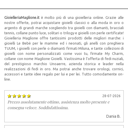
GioielleriaMaglione.it
è molto più di una gioielleria online. Grazie alle
nostre offerte, potrai acquistare gioielli classici o alla moda in oro o
argento di grandi marche scegliendo tra gioielli con diamanti, bracciali
tennis, collane punto luce, solitari o trilogy e gioielli con perle certificate!
Gioielleria Maglione offre tantissimi prodotti delle migliori marche: i
gioielli Le Bebè per le mamme ed i neonati, gli anelli con preghiera
TUUM, i gioielli con perle o diamanti firmati Miluna, e tante collezioni di
gioielli con nome personalizzati come vuoi tu, firmate My Charm,
collane con nome Maglione Gioielli. Vastissima è l’offerta di fedi nuziali,
del prestigioso marchio Unoaerre, azienda storica e leader nella
realizzazioni di fedi in oro. Ma potrai anche trovare orologi, cornici,
accessori e tante idee regalo per lui e per lei. Tutto comodamente on-
line.
28-07-2026
Prezzo assolutamente ottimo, assistenza molto presente e
consegna veloce. Soddisfattissima.
Dania B.