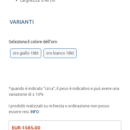
Larghezza: 0.40 cm
VARIANTI
Seleziona il colore dell'oro
:
oro giallo 18kt
oro bianco 18kt
*quando è indicato "circa", il peso è indicativo e può avere una
variazione di ± 10%
I prodotti realizzati su richiesta o ordinazione non posso
essere resi.
INFO
EUR 1585,00