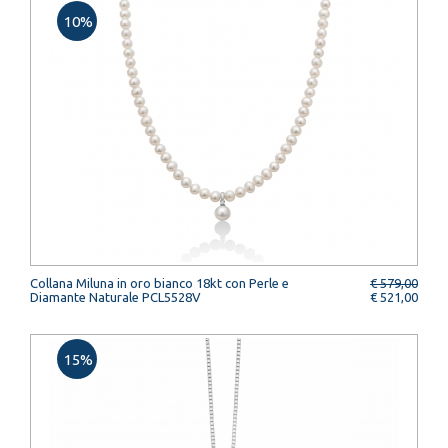
10%
Collana Miluna in oro bianco 18kt con Perle e
€ 579,00
Diamante Naturale PCL5528V
€ 521,00
15%