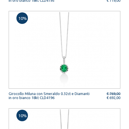
in oro bianco 18kt CLD4195
€ 719,00
10%
Girocollo Miluna con Smeraldo 0.32ct e Diamanti
€ 769,00
in oro bianco 18kt CLD4196
€ 692,00
10%