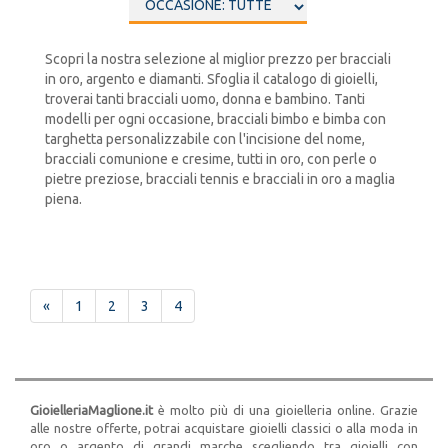
Scopri la nostra selezione al miglior prezzo per bracciali
in oro, argento e diamanti. Sfoglia il catalogo di gioielli,
troverai tanti bracciali uomo, donna e bambino. Tanti
modelli per ogni occasione, bracciali bimbo e bimba con
targhetta personalizzabile con l'incisione del nome,
bracciali comunione e cresime, tutti in oro, con perle o
pietre preziose, bracciali tennis e bracciali in oro a maglia
piena.
«
1
2
3
4
GioielleriaMaglione.it
è molto più di una gioielleria online. Grazie
alle nostre offerte, potrai acquistare gioielli classici o alla moda in
oro o argento di grandi marche scegliendo tra gioielli con