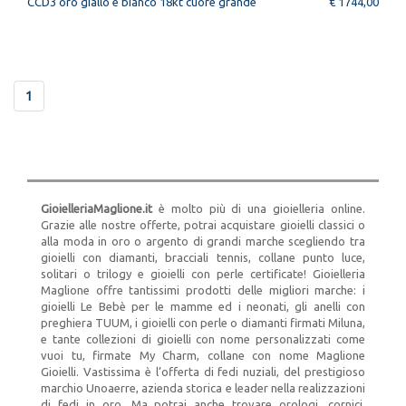
CCD3 oro giallo e bianco 18kt cuore grande
€ 1744,00
1
GioielleriaMaglione.it
è molto più di una gioielleria online.
Grazie alle nostre offerte, potrai acquistare gioielli classici o
alla moda in oro o argento di grandi marche scegliendo tra
gioielli con diamanti, bracciali tennis, collane punto luce,
solitari o trilogy e gioielli con perle certificate! Gioielleria
Maglione offre tantissimi prodotti delle migliori marche: i
gioielli Le Bebè per le mamme ed i neonati, gli anelli con
preghiera TUUM, i gioielli con perle o diamanti firmati Miluna,
e tante collezioni di gioielli con nome personalizzati come
vuoi tu, firmate My Charm, collane con nome Maglione
Gioielli. Vastissima è l’offerta di fedi nuziali, del prestigioso
marchio Unoaerre, azienda storica e leader nella realizzazioni
di fedi in oro. Ma potrai anche trovare orologi, cornici,