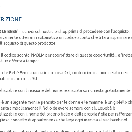
é
RIZIONE
 LE BEBE'
- Iscriviti sul nostro e-shop
prima di procedere con l'acquisto
,
ivamente otterrai in automatico un codice sconto che ti farà risparmiare s
ll'acquisto di questo prodotto!
a il codice sconto
PM0LM
per approfittare di questa opportunità... affretta
è un offerta a tempo!
o Le Bebè Femminuccia in oro rosa 9kt, cordoncino in cuoio cerato nero 
iatore in oro rosa 9kt.
lizzabile con l'incisione del nome, realizzata su richiesta gratuitamente.
è un elegante monile pensato per le donne e le mamme, è un gioiello c
enta simbolicamente il figlio da avere sempre con sè. LeBebè è
lizzabile con il nome del proprio figlio o della propria figlia per rafforza
lioso concetto di appartenenza che lega ogni mamma al suo bambino!
ivenditore autorizzato online, spediamo gratuitamente in tutta Italia con