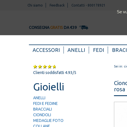
Chi siamo
Feedback
Contatti
-
800178921
Se vu
CONSEGNA
GRATIS
DA €39
(CURRENT)
ACCESSORI
ANELLI
FEDI
BRACC
Sei in:
ci
Clienti soddisfatti 4.93/5
Ciond
Gioielli
rosa
ANELLI
FEDI E FEDINE
BRACCIALI
CIONDOLI
MEDAGLIE FOTO
COLLANE