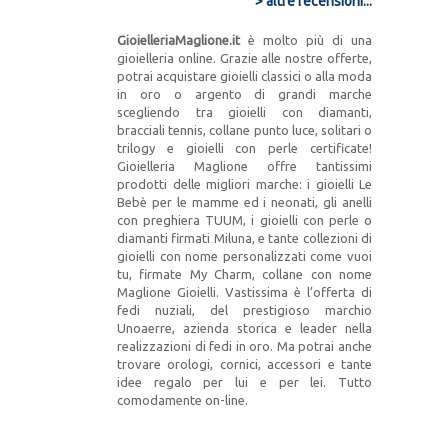
> altre recensioni...
GioielleriaMaglione.it
è molto più di una
gioielleria online. Grazie alle nostre offerte,
potrai acquistare gioielli classici o alla moda
in oro o argento di grandi marche
scegliendo tra gioielli con diamanti,
bracciali tennis, collane punto luce, solitari o
trilogy e gioielli con perle certificate!
Gioielleria Maglione offre tantissimi
prodotti delle migliori marche: i gioielli Le
Bebè per le mamme ed i neonati, gli anelli
con preghiera TUUM, i gioielli con perle o
diamanti firmati Miluna, e tante collezioni di
gioielli con nome personalizzati come vuoi
tu, firmate My Charm, collane con nome
Maglione Gioielli. Vastissima è l’offerta di
fedi nuziali, del prestigioso marchio
Unoaerre, azienda storica e leader nella
realizzazioni di fedi in oro. Ma potrai anche
trovare orologi, cornici, accessori e tante
idee regalo per lui e per lei. Tutto
comodamente on-line.