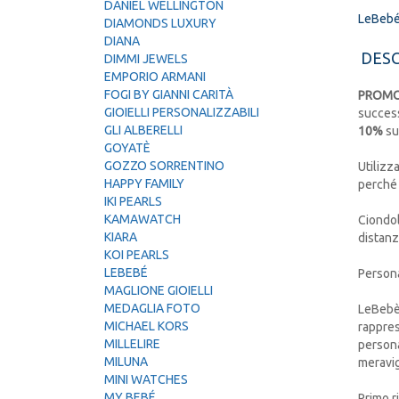
DANIEL WELLINGTON
LeBeb
DIAMONDS LUXURY
DIANA
DESC
DIMMI JEWELS
EMPORIO ARMANI
FOGI BY GIANNI CARITÀ
PROMO
GIOIELLI PERSONALIZZABILI
success
GLI ALBERELLI
10%
su
GOYATÈ
GOZZO SORRENTINO
Utilizz
HAPPY FAMILY
perché 
IKI PEARLS
KAMAWATCH
Ciondol
KIARA
distanz
KOI PEARLS
LEBEBÉ
Persona
MAGLIONE GIOIELLI
MEDAGLIA FOTO
LeBebè 
MICHAEL KORS
rappres
MILLELIRE
persona
MILUNA
meravig
MINI WATCHES
MY BEBÉ
Primo r