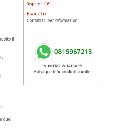
Risparmi 10%
Esaurito
Contattaci per informazioni
ubito il
ti
e
he
re quel