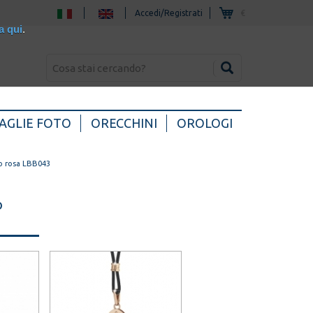
Accedi/Registrati
€
a qui
.
AGLIE FOTO
ORECCHINI
OROLOGI
ro rosa LBB043
o