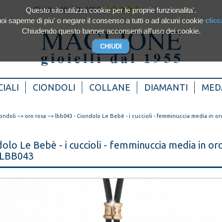
Questo sito utilizza cookie per le proprie funzionalita'.
Clienti soddisfatti 4.93/5
oi saperne di piu' o negare il consenso a tutti o ad alcuni cookie
clicc
Chiudendo questo banner acconsenti all'uso dei cookie.
IALI
CIONDOLI
COLLANE
DIAMANTI
MED
ondoli
-->
oro rosa
--> lbb043 - Ciondolo Le Bebè - i cuccioli - femminuccia media in o
olo Le Bebè - i cuccioli - femminuccia media in or
 LBB043