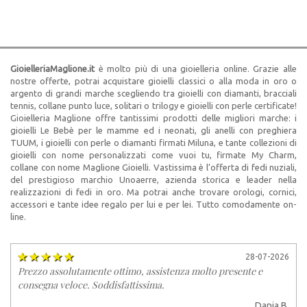
GioielleriaMaglione.it
è molto più di una gioielleria online. Grazie alle
nostre offerte, potrai acquistare gioielli classici o alla moda in oro o
argento di grandi marche scegliendo tra gioielli con diamanti, bracciali
tennis, collane punto luce, solitari o trilogy e gioielli con perle certificate!
Gioielleria Maglione offre tantissimi prodotti delle migliori marche: i
gioielli Le Bebè per le mamme ed i neonati, gli anelli con preghiera
TUUM, i gioielli con perle o diamanti firmati Miluna, e tante collezioni di
gioielli con nome personalizzati come vuoi tu, firmate My Charm,
collane con nome Maglione Gioielli. Vastissima è l’offerta di fedi nuziali,
del prestigioso marchio Unoaerre, azienda storica e leader nella
realizzazioni di fedi in oro. Ma potrai anche trovare orologi, cornici,
accessori e tante idee regalo per lui e per lei. Tutto comodamente on-
line.
28-07-2026
Prezzo assolutamente ottimo, assistenza molto presente e
consegna veloce. Soddisfattissima.
Dania B.