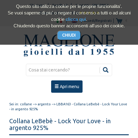
Chi siamo
Feedback
Contatti
-
800178921
Questo sito utilizza cookie per le proprie funzionalita'.
Se vuoi saperne di piu' o negare il consenso a tutti o ad alcuni
Clienti soddisfatti 4.93/5
cookie
clicca qui
.
Accedi/Registrati
€
Chiudendo questo banner acconsenti all'uso dei cookie.
Apri menu
Sei in:
collane
-->
argento
--> LBBA163 - Collana LeBebè - Lock Your Love
- in argento 925%
Collana LeBebè - Lock Your Love - in
argento 925%