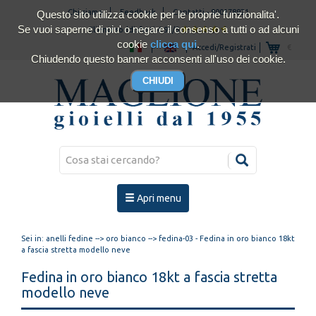
Chi siamo
Feedback
Contatti
-
800178921
Questo sito utilizza cookie per le proprie funzionalita'.
Se vuoi saperne di piu' o negare il consenso a tutti o ad alcuni
Clienti soddisfatti 4.93/5
cookie
clicca qui
.
Accedi/Registrati
€
Chiudendo questo banner acconsenti all'uso dei cookie.
Apri menu
Sei in:
anelli fedine
-->
oro bianco
--> fedina-03 - Fedina in oro bianco 18kt
a fascia stretta modello neve
Fedina in oro bianco 18kt a fascia stretta
modello neve