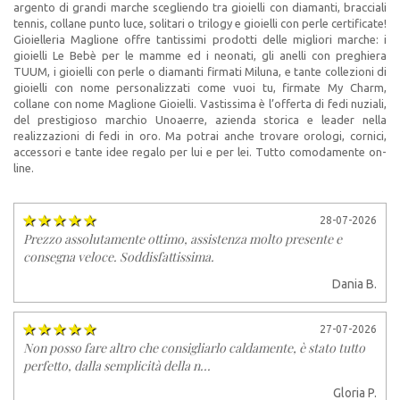
argento di grandi marche scegliendo tra gioielli con diamanti, bracciali
tennis, collane punto luce, solitari o trilogy e gioielli con perle certificate!
Gioielleria Maglione offre tantissimi prodotti delle migliori marche: i
gioielli Le Bebè per le mamme ed i neonati, gli anelli con preghiera
TUUM, i gioielli con perle o diamanti firmati Miluna, e tante collezioni di
gioielli con nome personalizzati come vuoi tu, firmate My Charm,
collane con nome Maglione Gioielli. Vastissima è l’offerta di fedi nuziali,
del prestigioso marchio Unoaerre, azienda storica e leader nella
realizzazioni di fedi in oro. Ma potrai anche trovare orologi, cornici,
accessori e tante idee regalo per lui e per lei. Tutto comodamente on-
line.
28-07-2026
Prezzo assolutamente ottimo, assistenza molto presente e
consegna veloce. Soddisfattissima.
Dania B.
27-07-2026
Non posso fare altro che consigliarlo caldamente, è stato tutto
perfetto, dalla semplicità della n...
Gloria P.