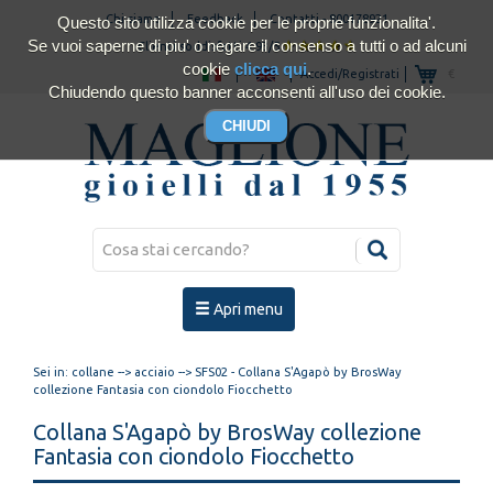
Chi siamo
Feedback
Contatti
-
800178921
Questo sito utilizza cookie per le proprie funzionalita'.
Se vuoi saperne di piu' o negare il consenso a tutti o ad alcuni
Clienti soddisfatti 4.93/5
cookie
clicca qui
.
Accedi/Registrati
€
Chiudendo questo banner acconsenti all'uso dei cookie.
Apri menu
Sei in:
collane
-->
acciaio
--> SFS02 - Collana S'Agapò by BrosWay
collezione Fantasia con ciondolo Fiocchetto
Collana S'Agapò by BrosWay collezione
Fantasia con ciondolo Fiocchetto