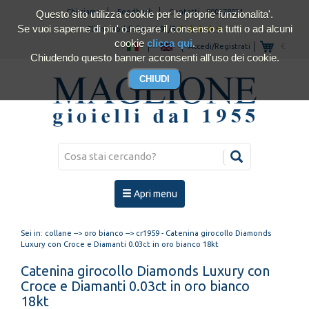
Chi siamo
Feedback
Contatti
-
800178921
Questo sito utilizza cookie per le proprie funzionalita'.
Se vuoi saperne di piu' o negare il consenso a tutti o ad alcuni
Clienti soddisfatti 4.93/5
cookie
clicca qui
.
Accedi/Registrati
€
Chiudendo questo banner acconsenti all'uso dei cookie.
Apri menu
Sei in:
collane
-->
oro bianco
--> cr1959 - Catenina girocollo Diamonds
Luxury con Croce e Diamanti 0.03ct in oro bianco 18kt
Catenina girocollo Diamonds Luxury con
Croce e Diamanti 0.03ct in oro bianco
18kt