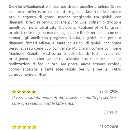
GioielleriaMaglione.it
è molto più di una gioielleria online. Grazie
alle nostre offerte, potrai acquistare gioielli classici o alla moda in
oro o argento di grandi marche scegliendo tra gioielli con
diamanti, bracciali tennis, collane punto luce, solitari o trilogy e
gioielli con perle certificate! Gioielleria Maglione offre tantissimi
prodotti delle migliori marche: i gioielli Le Bebè per le mamme ed i
neonati, gli anelli con preghiera TUUM, i gioielli con perle o
diamanti firmati Miluna, e tante collezioni di gioielli con nome
personalizzati come vuoi tu, firmate My Charm, collane con nome
Maglione Gioielli. Vastissima è l’offerta di fedi nuziali, del
prestigioso marchio Unoaerre, azienda storica e leader nella
realizzazioni di fedi in oro. Ma potrai anche trovare orologi,
cornici, accessori e tante idee regalo per lui e per lei. Tutto
comodamente on-line.
28-07-2026
Prezzo assolutamente ottimo, assistenza molto presente e
consegna veloce. Soddisfattissima.
Dania B.
27-07-2026