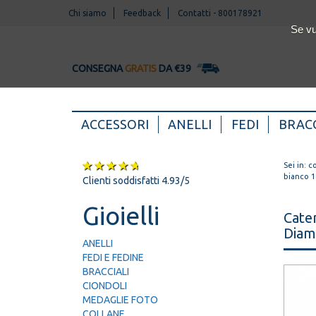
Chi siamo
Feedback
Contatti
-
800178921
Se vu
CONSEGNA
GRATIS
DA €39
(CURRENT)
ACCESSORI
ANELLI
FEDI
BRACC
Sei in:
co
bianco 1
Clienti soddisfatti 4.93/5
Gioielli
Cate
Diama
ANELLI
FEDI E FEDINE
BRACCIALI
CIONDOLI
MEDAGLIE FOTO
COLLANE