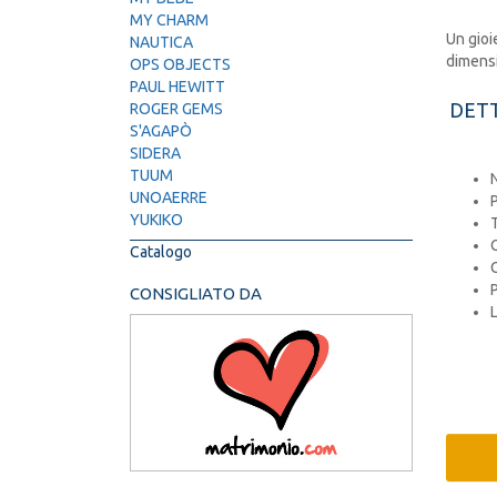
MY CHARM
Un gioie
NAUTICA
dimensi
OPS OBJECTS
PAUL HEWITT
DETT
ROGER GEMS
S'AGAPÒ
SIDERA
TUUM
N
UNOAERRE
YUKIKO
T
C
Catalogo
CONSIGLIATO DA