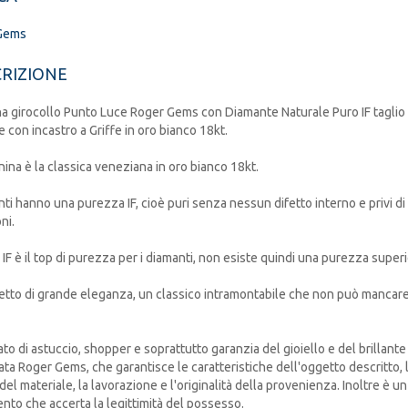
Gems
RIZIONE
a girocollo Punto Luce Roger Gems con Diamante Naturale Puro IF taglio
te con incastro a Griffe in oro bianco 18kt.
nina è la classica veneziana in oro bianco 18kt.
nti hanno una purezza IF, cioè puri senza nessun difetto interno e privi di
ni.
a IF è il top di purezza per i diamanti, non esiste quindi una purezza superi
tto di grande eleganza, un classico intramontabile che non può mancar
to di astuccio, shopper e soprattutto garanzia del gioiello e del brillante
cata Roger Gems, che garantisce le caratteristiche dell'oggetto descritto, 
 del materiale, la lavorazione e l'originalità della provenienza. Inoltre è un
to che accerta la legittimità del possesso.