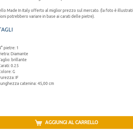
llo Made In Italy offerto al miglior prezzo sul mercato. (la foto è illustrati
oni potrebbero variare in base ai carati delle pietre).
AGLI
° pietre: 1
Pietra: Diamante
aglio: brillante
arati: 0.25
Colore: G
Purezza: IF
Lunghezza catenina: 45,00 cm
AGGIUNGI AL CARRELLO