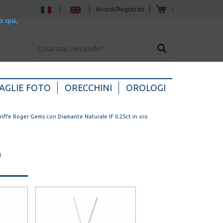
Accedi/Registrati
€
a qui
.
AGLIE FOTO
ORECCHINI
OROLOGI
 Griffe Roger Gems con Diamante Naturale IF 0.25ct in oro
n