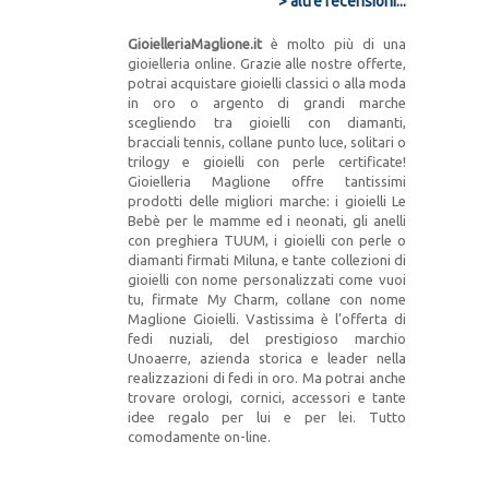
> altre recensioni...
GioielleriaMaglione.it
è molto più di una
gioielleria online. Grazie alle nostre offerte,
potrai acquistare gioielli classici o alla moda
in oro o argento di grandi marche
scegliendo tra gioielli con diamanti,
bracciali tennis, collane punto luce, solitari o
trilogy e gioielli con perle certificate!
Gioielleria Maglione offre tantissimi
prodotti delle migliori marche: i gioielli Le
Bebè per le mamme ed i neonati, gli anelli
con preghiera TUUM, i gioielli con perle o
diamanti firmati Miluna, e tante collezioni di
gioielli con nome personalizzati come vuoi
tu, firmate My Charm, collane con nome
Maglione Gioielli. Vastissima è l’offerta di
fedi nuziali, del prestigioso marchio
Unoaerre, azienda storica e leader nella
realizzazioni di fedi in oro. Ma potrai anche
trovare orologi, cornici, accessori e tante
idee regalo per lui e per lei. Tutto
comodamente on-line.