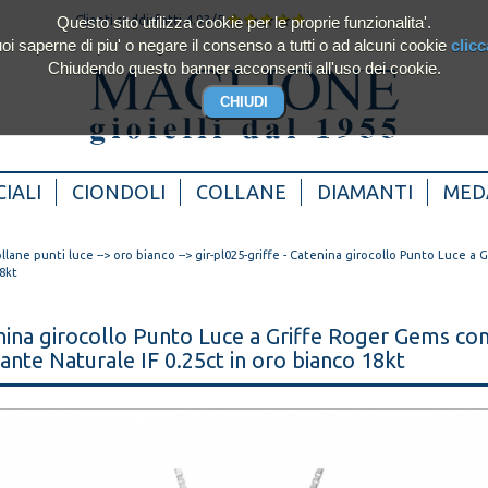
Questo sito utilizza cookie per le proprie funzionalita'.
Clienti soddisfatti 4.93/5
oi saperne di piu' o negare il consenso a tutti o ad alcuni cookie
clicc
Chiudendo questo banner acconsenti all'uso dei cookie.
IALI
CIONDOLI
COLLANE
DIAMANTI
MED
llane punti luce
-->
oro bianco
--> gir-pl025-griffe - Catenina girocollo Punto Luce a
8kt
nina girocollo Punto Luce a Griffe Roger Gems co
nte Naturale IF 0.25ct in oro bianco 18kt