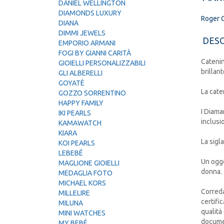
DANIEL WELLINGTON
DIAMONDS LUXURY
Roger 
DIANA
DIMMI JEWELS
DESC
EMPORIO ARMANI
FOGI BY GIANNI CARITÀ
Catenin
GIOIELLI PERSONALIZZABILI
brillan
GLI ALBERELLI
GOYATÈ
La cate
GOZZO SORRENTINO
HAPPY FAMILY
I Diama
IKI PEARLS
inclusio
KAMAWATCH
KIARA
La sigl
KOI PEARLS
LEBEBÉ
Un ogge
MAGLIONE GIOIELLI
donna.
MEDAGLIA FOTO
MICHAEL KORS
Correda
MILLELIRE
certifi
MILUNA
qualità
MINI WATCHES
documen
MY BEBÉ