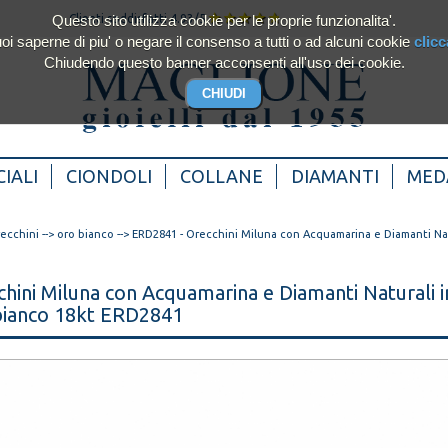
Questo sito utilizza cookie per le proprie funzionalita'.
Clienti soddisfatti 4.93/5
oi saperne di piu' o negare il consenso a tutti o ad alcuni cookie
clicc
Chiudendo questo banner acconsenti all'uso dei cookie.
IALI
CIONDOLI
COLLANE
DIAMANTI
MED
recchini
-->
oro bianco
--> ERD2841 - Orecchini Miluna con Acquamarina e Diamanti Nat
hini Miluna con Acquamarina e Diamanti Naturali i
bianco 18kt ERD2841