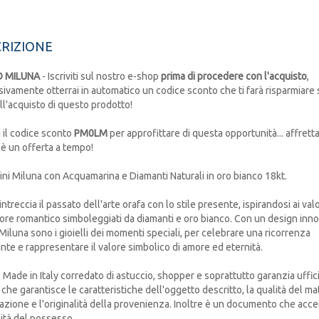
RIZIONE
 MILUNA
- Iscriviti sul nostro e-shop
prima di procedere con l'acquisto
,
ivamente otterrai in automatico un codice sconto che ti farà risparmiare s
ll'acquisto di questo prodotto!
a il codice sconto
PM0LM
per approfittare di questa opportunità... affretta
è un offerta a tempo!
ni Miluna con Acquamarina e Diamanti Naturali in oro bianco 18kt.
ntreccia il passato dell'arte orafa con lo stile presente, ispirandosi ai valo
ore romantico simboleggiati da diamanti e oro bianco. Con un design innov
i Miluna sono i gioielli dei momenti speciali, per celebrare una ricorrenza
nte e rappresentare il valore simbolico di amore ed eternità.
o Made in Italy corredato di astuccio, shopper e soprattutto garanzia uffic
 che garantisce le caratteristiche dell'oggetto descritto, la qualità del mat
razione e l'originalità della provenienza. Inoltre è un documento che accer
mità del possesso.