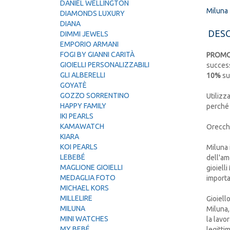
DANIEL WELLINGTON
Miluna
DIAMONDS LUXURY
DIANA
DESC
DIMMI JEWELS
EMPORIO ARMANI
FOGI BY GIANNI CARITÀ
PROMO
GIOIELLI PERSONALIZZABILI
success
GLI ALBERELLI
10%
su
GOYATÈ
GOZZO SORRENTINO
Utilizz
HAPPY FAMILY
perché 
IKI PEARLS
KAMAWATCH
Orecchi
KIARA
KOI PEARLS
Miluna i
LEBEBÉ
dell'am
MAGLIONE GIOIELLI
gioiell
MEDAGLIA FOTO
importa
MICHAEL KORS
MILLELIRE
Gioiell
MILUNA
Miluna,
MINI WATCHES
la lavo
MY BEBÉ
legitti