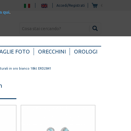
Accedi/Registrati
€
a qui
.
AGLIE FOTO
ORECCHINI
OROLOGI
urali in oro bianco 18kt ERD2841
n