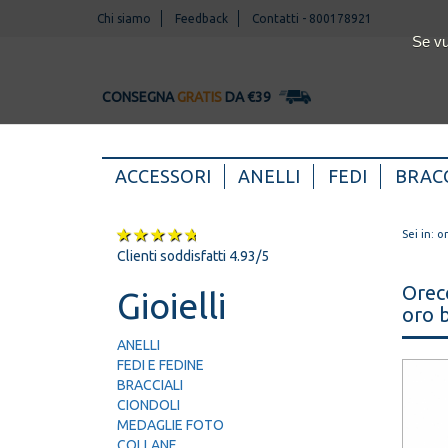
Chi siamo
Feedback
Contatti
-
800178921
Se vu
CONSEGNA
GRATIS
DA €39
(CURRENT)
ACCESSORI
ANELLI
FEDI
BRACC
Sei in:
o
Clienti soddisfatti 4.93/5
Orecc
Gioielli
oro 
ANELLI
FEDI E FEDINE
BRACCIALI
CIONDOLI
MEDAGLIE FOTO
COLLANE