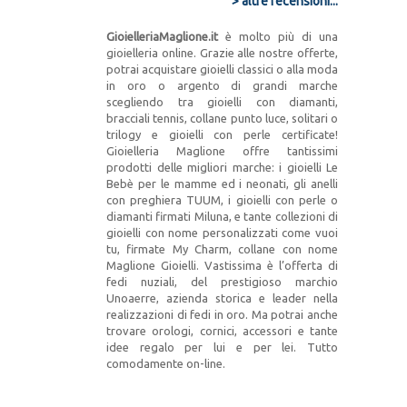
> altre recensioni...
GioielleriaMaglione.it
è molto più di una
gioielleria online. Grazie alle nostre offerte,
potrai acquistare gioielli classici o alla moda
in oro o argento di grandi marche
scegliendo tra gioielli con diamanti,
bracciali tennis, collane punto luce, solitari o
trilogy e gioielli con perle certificate!
Gioielleria Maglione offre tantissimi
prodotti delle migliori marche: i gioielli Le
Bebè per le mamme ed i neonati, gli anelli
con preghiera TUUM, i gioielli con perle o
diamanti firmati Miluna, e tante collezioni di
gioielli con nome personalizzati come vuoi
tu, firmate My Charm, collane con nome
Maglione Gioielli. Vastissima è l’offerta di
fedi nuziali, del prestigioso marchio
Unoaerre, azienda storica e leader nella
realizzazioni di fedi in oro. Ma potrai anche
trovare orologi, cornici, accessori e tante
idee regalo per lui e per lei. Tutto
comodamente on-line.