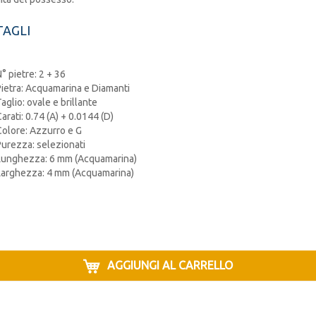
AGLI
° pietre: 2 + 36
Pietra: Acquamarina e Diamanti
aglio: ovale e brillante
arati: 0.74 (A) + 0.0144 (D)
Colore: Azzurro e G
Purezza: selezionati
Lunghezza: 6 mm (Acquamarina)
Larghezza: 4 mm (Acquamarina)
AGGIUNGI AL CARRELLO