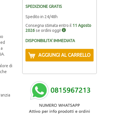
SPEDIZIONE GRATIS
Spedito in 24/48h
Consegna stimata entro il
11 Agosto
2026
se ordini oggi!
uo
DISPONIBILITA' IMMEDIATA
 ed
 a
IA.
AGGIUNGI AL CARRELLO
alore di
 che
o
ranzia