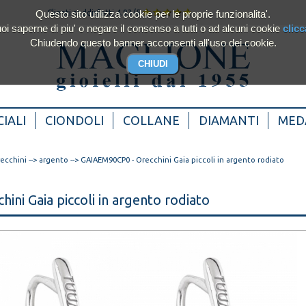
Questo sito utilizza cookie per le proprie funzionalita'.
Clienti soddisfatti 4.93/5
oi saperne di piu' o negare il consenso a tutti o ad alcuni cookie
clicc
Chiudendo questo banner acconsenti all'uso dei cookie.
IALI
CIONDOLI
COLLANE
DIAMANTI
MED
recchini
-->
argento
--> GAIAEM90CP0 - Orecchini Gaia piccoli in argento rodiato
hini Gaia piccoli in argento rodiato