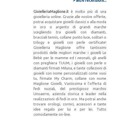
> altre recensioni...
GioielleriaMaglione.it
è molto più di una
gioielleria online. Grazie alle nostre offerte,
potrai acquistare gioielli classici o alla moda
in oro o argento di grandi marche
scegliendo tra gioielli con diamanti,
bracciali tennis, collane punto luce, solitari o
trilogy e gioielli con perle certificate!
Gioielleria Maglione offre tantissimi
prodotti delle migliori marche: i gioielli Le
Bebè per le mamme ed i neonati, gli anelli
con preghiera TUUM, i gioielli con perle o
diamanti firmati Miluna, e tante collezioni di
gioielli con nome personalizzati come vuoi
tu, firmate My Charm, collane con nome
Maglione Gioielli. Vastissima è l’offerta di
fedi nuziali, del prestigioso marchio
Unoaerre, azienda storica e leader nella
realizzazioni di fedi in oro. Ma potrai anche
trovare orologi, cornici, accessori e tante
idee regalo per lui e per lei. Tutto
comodamente on-line.