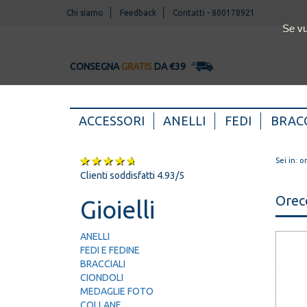
Chi siamo
Feedback
Contatti
-
800178921
Se vu
CONSEGNA
GRATIS
DA €39
(CURRENT)
ACCESSORI
ANELLI
FEDI
BRACC
Sei in:
o
Clienti soddisfatti 4.93/5
Orecc
Gioielli
ANELLI
FEDI E FEDINE
BRACCIALI
CIONDOLI
MEDAGLIE FOTO
COLLANE