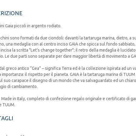
RIZIONE
ni Gaia piccoli in argento rodiato.
cchini sono formati da due ciondoli: davanti la tartaruga marina, dietro, a s
o, una medaglia con al centro inciso GAIA che spicca sul fondo sabbiato,
 incisa la scritta "Let’s change together"; il retro della medaglia è lucidato
o. Le due parti sono separate per dare maggior libertà di movimento a GA
dal greco antico “Gea” – significa Terra ed è la collezione ispirata ad un v
a importanza: il rispetto per il pianeta. GAIA è la tartaruga marina di TUUM
ul suo carapace il disegno di un mondo che va salvaguardato ed un chiar
gio di cambiamento.
o Made in Italy, completo di confezione regalo originale e certificato di ga
le TUUM.
AGLI