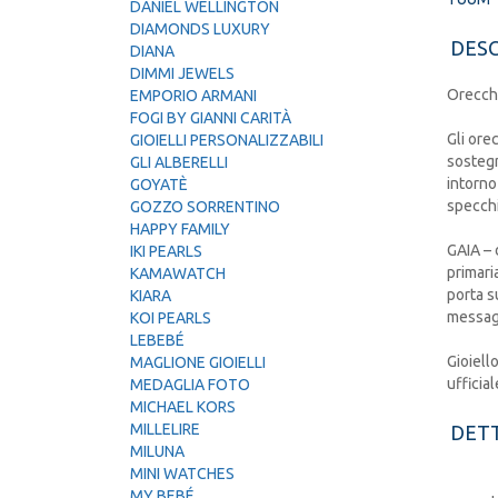
DANIEL WELLINGTON
DIAMONDS LUXURY
DESC
DIANA
DIMMI JEWELS
Orecchi
EMPORIO ARMANI
FOGI BY GIANNI CARITÀ
Gli ore
GIOIELLI PERSONALIZZABILI
sostegn
GLI ALBERELLI
intorno
GOYATÈ
specchi
GOZZO SORRENTINO
HAPPY FAMILY
GAIA – 
IKI PEARLS
primari
KAMAWATCH
porta s
KIARA
messag
KOI PEARLS
LEBEBÉ
Gioiell
MAGLIONE GIOIELLI
ufficia
MEDAGLIA FOTO
MICHAEL KORS
MILLELIRE
DETT
MILUNA
MINI WATCHES
MY BEBÉ