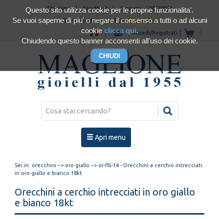
Chi siamo
Feedback
Contatti
-
800178921
Questo sito utilizza cookie per le proprie funzionalita'.
Se vuoi saperne di piu' o negare il consenso a tutti o ad alcuni
Clienti soddisfatti 4.93/5
cookie
clicca qui
.
Accedi/Registrati
€
Chiudendo questo banner acconsenti all'uso dei cookie.
Apri menu
Sei in:
orecchini
-->
oro giallo
--> or-flli-14 - Orecchini a cerchio intrecciati
in oro giallo e bianco 18kt
Orecchini a cerchio intrecciati in oro giallo
e bianco 18kt