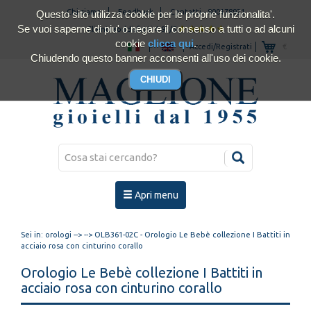
Chi siamo
Feedback
Contatti
-
800178921
Questo sito utilizza cookie per le proprie funzionalita'.
Se vuoi saperne di piu' o negare il consenso a tutti o ad alcuni
Clienti soddisfatti 4.93/5
cookie
clicca qui
.
Accedi/Registrati
€
Chiudendo questo banner acconsenti all'uso dei cookie.
Apri menu
Sei in:
orologi
-->
--> OLB361-02C - Orologio Le Bebè collezione I Battiti in
acciaio rosa con cinturino corallo
Orologio Le Bebè collezione I Battiti in
acciaio rosa con cinturino corallo