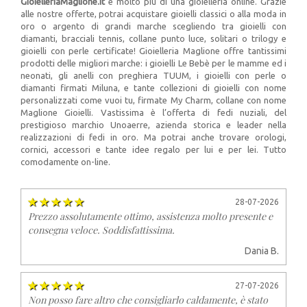
GioielleriaMaglione.it
è molto più di una gioielleria online. Grazie
alle nostre offerte, potrai acquistare gioielli classici o alla moda in
oro o argento di grandi marche scegliendo tra gioielli con
diamanti, bracciali tennis, collane punto luce, solitari o trilogy e
gioielli con perle certificate! Gioielleria Maglione offre tantissimi
prodotti delle migliori marche: i gioielli Le Bebè per le mamme ed i
neonati, gli anelli con preghiera TUUM, i gioielli con perle o
diamanti firmati Miluna, e tante collezioni di gioielli con nome
personalizzati come vuoi tu, firmate My Charm, collane con nome
Maglione Gioielli. Vastissima è l’offerta di fedi nuziali, del
prestigioso marchio Unoaerre, azienda storica e leader nella
realizzazioni di fedi in oro. Ma potrai anche trovare orologi,
cornici, accessori e tante idee regalo per lui e per lei. Tutto
comodamente on-line.
28-07-2026
Prezzo assolutamente ottimo, assistenza molto presente e
consegna veloce. Soddisfattissima.
Dania B.
27-07-2026
Non posso fare altro che consigliarlo caldamente, è stato