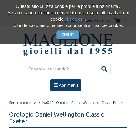
Chi siamo
Feedback
Contatti
-
800178921
Questo sito utilizza cookie per le proprie funzionalita'.
Se vuoi saperne di piu' o negare il consenso a tutti o ad alcuni
Clienti soddisfatti 4.93/5
cookie
clicca qui
.
Accedi/Registrati
€
Chiudendo questo banner acconsenti all'uso dei cookie.
Apri menu
Sei in:
orologi
-->
--> dw0212 - Orologio Daniel Wellington Classic Exeter
Orologio Daniel Wellington Classic
Exeter