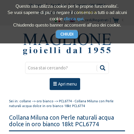
Chi siamo
Feedback
Contatti
-
800178921
Questo sito utilizza cookie per le proprie funzionalita'.
Se vuoi saperne di piu' o negare il consenso a tutti o ad alcuni
Clienti soddisfatti 4.93/5
cookie
clicca qui
.
Accedi/Registrati
€
Chiudendo questo banner acconsenti all'uso dei cookie.
Apri menu
Sei in:
collane
-->
oro bianco
--> PCL6774 - Collana Miluna con Perle
naturali acqua dolce in oro bianco 18kt PCL6774
Collana Miluna con Perle naturali acqua
dolce in oro bianco 18kt PCL6774