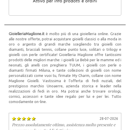
GioielleriaMaglione.it
è molto più di una gioielleria online. Grazie
alle nostre offerte, potrai acquistare gioielli classici o alla moda in
oro o argento di grandi marche scegliendo tra gioielli con
diamanti, bracciali tennis, collane punto luce, solitari o trilogy e
gioielli con perle certificate! Gioielleria Maglione offre tantissimi
prodotti delle migliori marche: i gioielli Le Bebè per le mamme ed i
neonati, gli anelli con preghiera TUUM, i gioielli con perle o
diamanti firmati Miluna, e tante collezioni di gioielli con nome
personalizzati come vuoi tu, firmate My Charm, collane con nome
Maglione Gioielli. Vastissima è l’offerta di fedi nuziali, del
prestigioso marchio Unoaerre, azienda storica e leader nella
realizzazioni di fedi in oro. Ma potrai anche trovare orologi,
cornici, accessori e tante idee regalo per lui e per lei. Tutto
comodamente on-line.
28-07-2026
Prezzo assolutamente ottimo, assistenza molto presente e